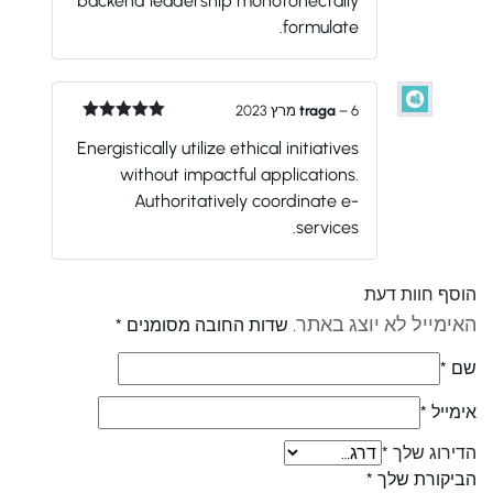
backend leadership monotonectally
formulate.
6 מרץ 2023
–
traga
דורג
5
מתוך
Energistically utilize ethical initiatives
5
without impactful applications.
Authoritatively coordinate e-
services.
הוסף חוות דעת
האימייל לא יוצג באתר.
שדות החובה מסומנים
*
שם
*
אימייל
*
הדירוג שלך
*
הביקורת שלך
*