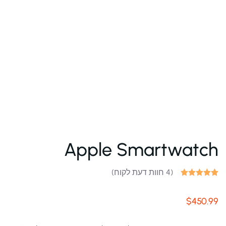
Apple Smartwatch
(
4
חוות דעת לקוח)
4
מדורגים
5.00
מתוך 5
$
450.99
מבוסס על
דירוגים של
לקוחות