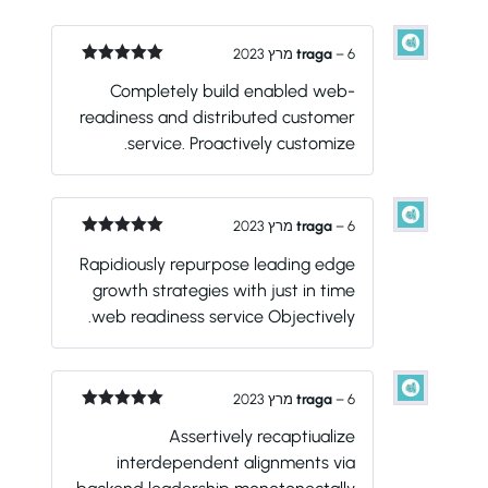
6 מרץ 2023
–
traga
דורג
5
מתוך
Completely build enabled web-
5
readiness and distributed customer
service. Proactively customize.
6 מרץ 2023
–
traga
דורג
5
מתוך
Rapidiously repurpose leading edge
5
growth strategies with just in time
web readiness service Objectively.
6 מרץ 2023
–
traga
דורג
5
מתוך
Assertively recaptiualize
5
interdependent alignments via