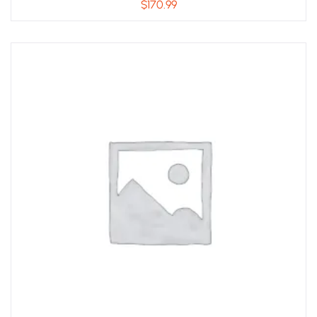
$
170.99