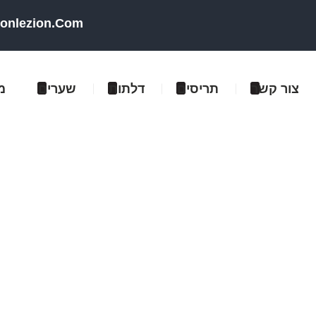
honlezion.com
צור קשר
תריסים
דלתות
שערים
מ