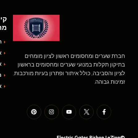
קי
מה
ת
א
חברת שערים ומחסומים ראשון לציון מומחים
א
בתיקון תקלות במנועי שערים ומחסומים בראשון
לציון והסביבה, כולל איתור ופתרון בעיות מורכבות.
מד
זמינות גבוהה.
אז
©Electric Gates Rishon LeZion