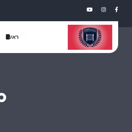
ראשי
p