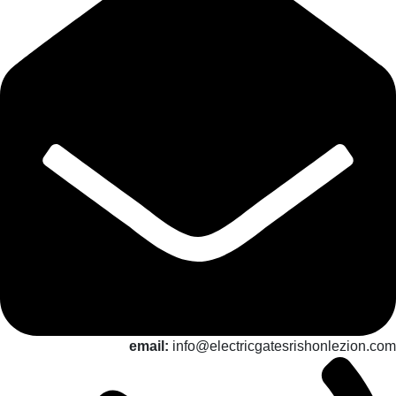
email:
info@electricgatesrishonlezion.com